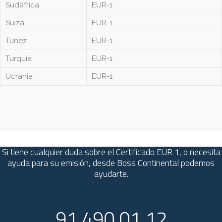
Sudáfrica
EUR-1
Suiza
EUR-1
Túnez
EUR-1
Turquía
EUR-1
Ucrania
EUR-1
Si tiene cualquier duda sobre el Certificado EUR 1, o necesita
ayuda para su emisión, desde Boss Continental podemos
ayudarte.
91 490 01 12