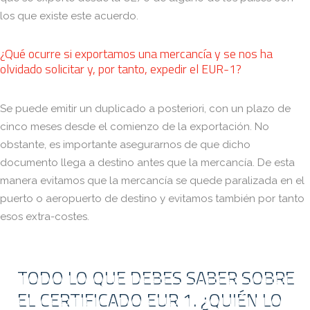
los que existe este acuerdo.
¿Qué ocurre si exportamos una mercancía y se nos ha
olvidado solicitar y, por tanto, expedir el EUR-1?
Se puede emitir un duplicado a posteriori, con un plazo de
cinco meses desde el comienzo de la exportación. No
obstante, es importante asegurarnos de que dicho
documento llega a destino antes que la mercancía. De esta
manera evitamos que la mercancía se quede paralizada en el
puerto o aeropuerto de destino y evitamos también por tanto
esos extra-costes.
TODO LO QUE DEBES SABER SOBRE
TODO LO QUE DEBES SABER SOBRE
EL CERTIFICADO EUR 1. ¿QUIÉN LO
EL CERTIFICADO EUR 1. ¿QUIÉN LO